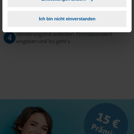
3
Sie erhalten von mir Ihr Einmal-Passwort.
Ich bin nicht einverstanden
Aktivierungslink anklicken, Einmalpasswort
4
eingeben und los geht's.