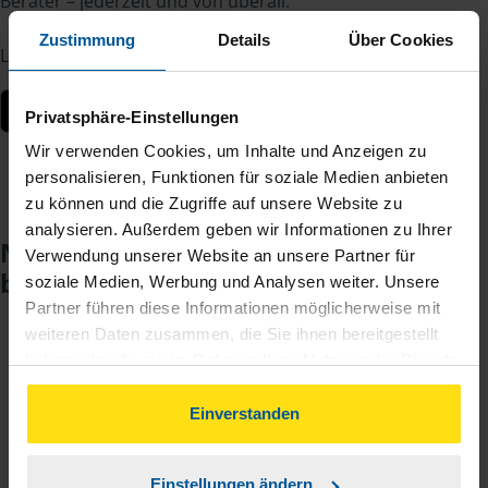
Berater – jederzeit und von überall.
Zustimmung
Details
Über Cookies
Laden Sie die App kostenlos herunter:
Privatsphäre-Einstellungen
Wir verwenden Cookies, um Inhalte und Anzeigen zu
personalisieren, Funktionen für soziale Medien anbieten
zu können und die Zugriffe auf unsere Website zu
analysieren. Außerdem geben wir Informationen zu Ihrer
Noch keinen Zugang? So einfach
Verwendung unserer Website an unsere Partner für
beantragen Sie ihn.
soziale Medien, Werbung und Analysen weiter. Unsere
Partner führen diese Informationen möglicherweise mit
weiteren Daten zusammen, die Sie ihnen bereitgestellt
haben oder die sie im Rahmen Ihrer Nutzung der Dienste
Sie teilen mir mit, dass Sie MeineVLH nutzen
1
gesammelt haben. Indem Sie auf Einverstanden klicken,
wollen.
können Sie der Verwendung von Cookies, gemäß
Einverstanden
unserer
➔ Datenschutzrichtlinie
zustimmen.
Sie bekommen eine E-Mail mit Ihren Zugangsdaten
2
und einem Aktivierungslink.
Einstellungen ändern