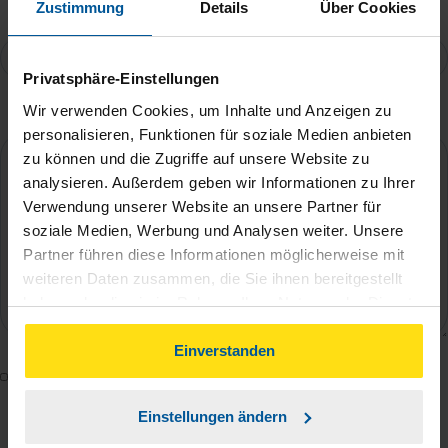
Zustimmung
Details
Über Cookies
Telefonnummer
Privatsphäre-Einstellungen
Wir verwenden Cookies, um Inhalte und Anzeigen zu
Ihre Nachricht an Angela Fichtler
*
personalisieren, Funktionen für soziale Medien anbieten
zu können und die Zugriffe auf unsere Website zu
analysieren. Außerdem geben wir Informationen zu Ihrer
Verwendung unserer Website an unsere Partner für
soziale Medien, Werbung und Analysen weiter. Unsere
Partner führen diese Informationen möglicherweise mit
weiteren Daten zusammen, die Sie ihnen bereitgestellt
haben oder die sie im Rahmen Ihrer Nutzung der Dienste
gesammelt haben. Indem Sie auf Einverstanden klicken,
können Sie der Verwendung von Cookies, gemäß
Einverstanden
Mit dem Absenden des Kontaktformulars erkläre ich
unserer
➔ Datenschutzrichtlinie
zustimmen.
mich damit einverstanden, dass meine Daten zur
Einstellungen ändern
Bearbeitung meines Anliegens sowie zur internen