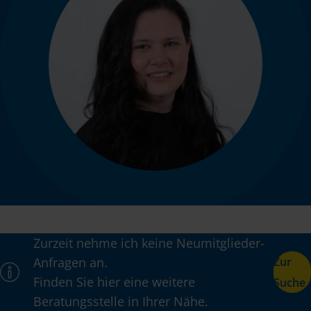
Zurzeit nehme ich keine Neumitglieder-
Anfragen an.
Zur
Finden Sie hier eine weitere
Suche
Beratungsstelle in Ihrer Nähe.