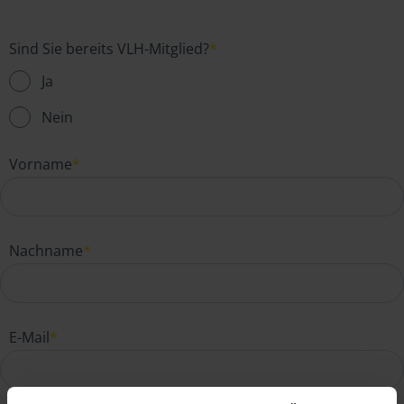
Sind Sie bereits VLH-Mitglied?
*
Ja
Nein
Vorname
*
Nachname
*
E-Mail
*