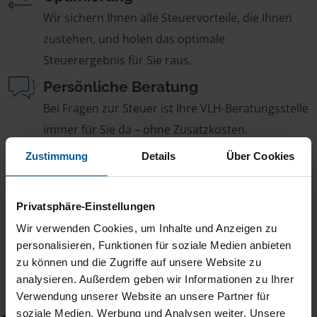
Wir sichern Ihnen alle Steuervorteile, die Ihnen
zustehen, und holen das optimale
Steuerergebnis für Sie raus.
Persönliche Beratung
Bei Fragen zur Steuer ist Ihre VLH-Beratungsstelle
immer für Sie da – ohne Zusatzkosten.
Fairer Beitrag
Zustimmung
Details
Über Cookies
Sie zahlen für alle unsere Leistungen nur einen
jährlichen Mitgliedsbeitrag, der sich nach Ihren
Privatsphäre-Einstellungen
Jahreseinnahmen richtet.
Wir verwenden Cookies, um Inhalte und Anzeigen zu
personalisieren, Funktionen für soziale Medien anbieten
zu können und die Zugriffe auf unsere Website zu
analysieren. Außerdem geben wir Informationen zu Ihrer
Verwendung unserer Website an unsere Partner für
soziale Medien, Werbung und Analysen weiter. Unsere