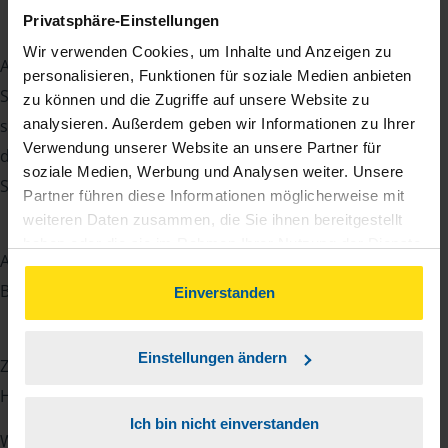
Privatsphäre-Einstellungen
Wir verwenden Cookies, um Inhalte und Anzeigen zu
Angefangen habe ich mit einer Ausbildung zum
personalisieren, Funktionen für soziale Medien anbieten
Steuerfachangestellten und habe mich anschließend im
zu können und die Zugriffe auf unsere Website zu
analysieren. Außerdem geben wir Informationen zu Ihrer
steuerlichen Bereich weitergebildet. Zum einen habe ich
Verwendung unserer Website an unsere Partner für
die Prüfungen zum Bilanzbuchhalter und zum
soziale Medien, Werbung und Analysen weiter. Unsere
Steuerfachwirt erfolgreich abgelegt.
Partner führen diese Informationen möglicherweise mit
weiteren Daten zusammen, die Sie ihnen bereitgestellt
haben oder die sie im Rahmen Ihrer Nutzung der Dienste
Außerdem habe ich berufsbegleitend studiert und meinen
gesammelt haben. Indem Sie auf Einverstanden klicken,
Bachelor und Master im Bereich Steuern gemacht.
können Sie der Verwendung von Cookies, gemäß
Einverstanden
unserer
➔ Datenschutzrichtlinie
zustimmen.
Einstellungen ändern
Zuletzt habe ich die Prüfung zum Steuerberater in
Hamburg erfolgreich bestanden.
Ich bin nicht einverstanden
Während meiner gesamten beruflichen Laufbahn habe ich