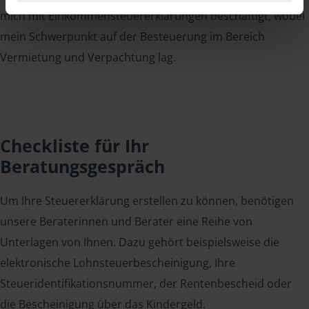
mich mit Einkommensteuererklärungen beschäftigt, wobei
mein Schwerpunkt auf der Besteuerung im Bereich
Vermietung und Verpachtung lag.
Checkliste für Ihr
Beratungsgespräch
Um Ihre Steuererklärung erstellen zu können, benötigen
unsere Beraterinnen und Berater eine Reihe von
Unterlagen von Ihnen. Dazu gehört beispielsweise die
elektronische Lohnsteuerbescheinigung, Ihre
Steueridentifikationsnummer, der Rentenbescheid oder
die Bescheinigung über das Kindergeld.