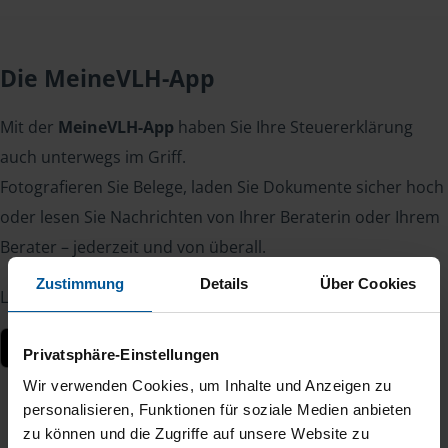
Die MeineVLH-App
Mit der
MeineVLH-App
haben Sie Ihre Steuererklärung
auch unterwegs im Griff.
Fotografieren Sie Belege, laden Sie Dokumente sicher hoch
oder lesen Sie Nachrichten von Ihrer Beraterin oder Ihrem
Berater – jederzeit und von überall.
Zustimmung
Details
Über Cookies
Laden Sie die App kostenlos herunter:
Privatsphäre-Einstellungen
Wir verwenden Cookies, um Inhalte und Anzeigen zu
personalisieren, Funktionen für soziale Medien anbieten
zu können und die Zugriffe auf unsere Website zu