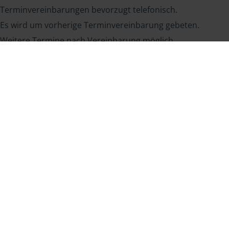
Terminvereinbarungen bevorzugt telefonisch.
Es wird um vorherige Terminvereinbarung gebeten.
Weitere Termine nach Vereinbarung möglich.
Sprachen
Deutsch
Englisch
Vereinbaren Sie einen Termin für Ihre
Steuererklärung
Kontakt aufnehmen