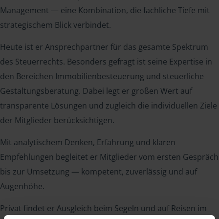
Management — eine Kombination, die fachliche Tiefe mit
strategischem Blick verbindet.
Heute ist er Ansprechpartner für das gesamte Spektrum
des Steuerrechts. Besonders gefragt ist seine Expertise in
den Bereichen Immobilienbesteuerung und steuerliche
Gestaltungsberatung. Dabei legt er großen Wert auf
transparente Lösungen und zugleich die individuellen Ziele
der Mitglieder berücksichtigen.
Mit analytischem Denken, Erfahrung und klaren
Empfehlungen begleitet er Mitglieder vom ersten Gespräch
bis zur Umsetzung — kompetent, zuverlässig und auf
Augenhöhe.
Privat findet er Ausgleich beim Segeln und auf Reisen im