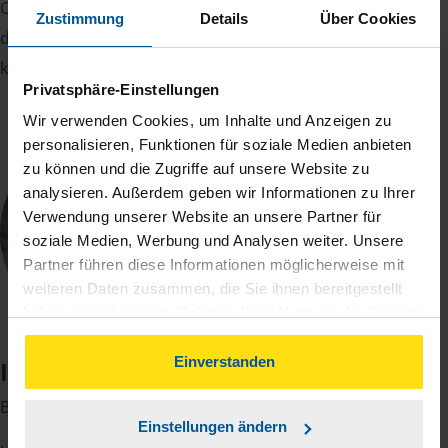
Campingvan — immer neugierig darauf, Eindrücke aus
Zustimmung
Details
Über Cookies
dem Ausland mitzunehmen und neue Perspektiven
kennenzulernen.
Privatsphäre-Einstellungen
Wir verwenden Cookies, um Inhalte und Anzeigen zu
personalisieren, Funktionen für soziale Medien anbieten
zu können und die Zugriffe auf unsere Website zu
analysieren. Außerdem geben wir Informationen zu Ihrer
Verwendung unserer Website an unsere Partner für
soziale Medien, Werbung und Analysen weiter. Unsere
Partner führen diese Informationen möglicherweise mit
weiteren Daten zusammen, die Sie ihnen bereitgestellt
haben oder die sie im Rahmen Ihrer Nutzung der Dienste
gesammelt haben. Indem Sie auf Einverstanden klicken,
können Sie der Verwendung von Cookies, gemäß
Einverstanden
Inga Blankenberg
unserer
➔ Datenschutzrichtlinie
zustimmen.
Beraterin
Einstellungen ändern