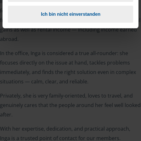
Inga Blankenberg specializes in income tax returns for
foreign citizens living in Germany. In addition to income
Ich bin nicht einverstanden
from employment, she provides expert guidance on capital
gains as well as rental income — including income earned
abroad.
In the office, Inga is considered a true all-rounder: she
focuses directly on the issue at hand, tackles problems
immediately, and finds the right solution even in complex
situations — calm, clear, and reliable.
Privately, she is very family-oriented, loves to travel, and
genuinely cares that the people around her feel well looked
after.
With her expertise, dedication, and practical approach,
Inga is a trusted point of contact for our members.