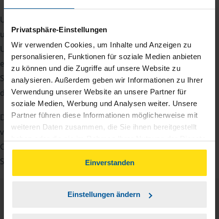
Um Ihre Steuererklärung erstellen zu können, benötigen
Privatsphäre-Einstellungen
unsere Beraterinnen und Berater eine Reihe von
Wir verwenden Cookies, um Inhalte und Anzeigen zu
Unterlagen von Ihnen. Dazu gehört beispielsweise die
personalisieren, Funktionen für soziale Medien anbieten
elektronische Lohnsteuerbescheinigung, Ihre
zu können und die Zugriffe auf unsere Website zu
Steueridentifikationsnummer, der Rentenbescheid oder
analysieren. Außerdem geben wir Informationen zu Ihrer
die Bescheinigung über das Kindergeld.
Verwendung unserer Website an unsere Partner für
soziale Medien, Werbung und Analysen weiter. Unsere
Partner führen diese Informationen möglicherweise mit
Damit Sie sich gut vorbereiten können und keinen der
weiteren Daten zusammen, die Sie ihnen bereitgestellt
vielen Nachweise vergessen, stellen wir Ihnen hier eine
haben oder die sie im Rahmen Ihrer Nutzung der Dienste
Checkliste für Arbeitnehmer, Beamte, Auszubildende und
gesammelt haben. Indem Sie auf Einverstanden klicken,
Studenten sowie Rentner zur Verfügung.
können Sie der Verwendung von Cookies, gemäß
Einverstanden
unserer
➔ Datenschutzrichtlinie
zustimmen.
Einstellungen ändern
Checkliste
Deutsch