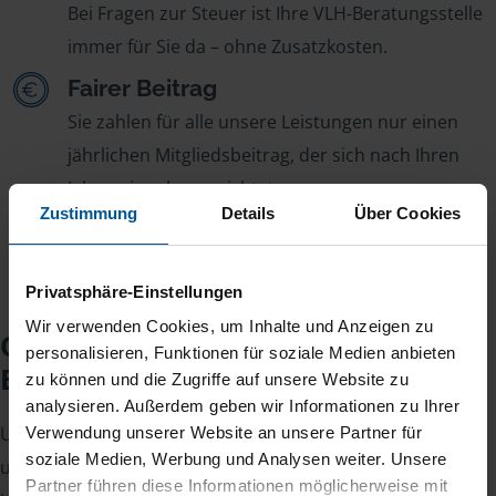
Bei Fragen zur Steuer ist Ihre VLH-Beratungsstelle
immer für Sie da – ohne Zusatzkosten.
Fairer Beitrag
Sie zahlen für alle unsere Leistungen nur einen
jährlichen Mitgliedsbeitrag, der sich nach Ihren
Jahreseinnahmen richtet.
Zustimmung
Details
Über Cookies
Privatsphäre-Einstellungen
Wir verwenden Cookies, um Inhalte und Anzeigen zu
Checkliste für Ihr
personalisieren, Funktionen für soziale Medien anbieten
Beratungsgespräch
zu können und die Zugriffe auf unsere Website zu
analysieren. Außerdem geben wir Informationen zu Ihrer
Um Ihre Steuererklärung erstellen zu können, benötigen
Verwendung unserer Website an unsere Partner für
soziale Medien, Werbung und Analysen weiter. Unsere
unsere Beraterinnen und Berater eine Reihe von
Partner führen diese Informationen möglicherweise mit