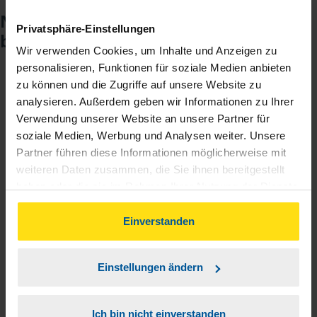
Noch keinen Zugang? So einfach
Privatsphäre-Einstellungen
beantragen Sie ihn.
Wir verwenden Cookies, um Inhalte und Anzeigen zu
personalisieren, Funktionen für soziale Medien anbieten
zu können und die Zugriffe auf unsere Website zu
Sie teilen mir mit, dass Sie MeineVLH nutzen
1
analysieren. Außerdem geben wir Informationen zu Ihrer
wollen.
Verwendung unserer Website an unsere Partner für
soziale Medien, Werbung und Analysen weiter. Unsere
Sie bekommen eine E-Mail mit Ihren Zugangsdaten
2
Partner führen diese Informationen möglicherweise mit
und einem Aktivierungslink.
weiteren Daten zusammen, die Sie ihnen bereitgestellt
haben oder die sie im Rahmen Ihrer Nutzung der Dienste
gesammelt haben. Indem Sie auf Einverstanden klicken,
3
Sie erhalten von mir Ihr Einmal-Passwort.
können Sie der Verwendung von Cookies, gemäß
Einverstanden
unserer
➔ Datenschutzrichtlinie
zustimmen.
Aktivierungslink anklicken, Einmalpasswort
4
Einstellungen ändern
eingeben und los geht's.
Ich bin nicht einverstanden