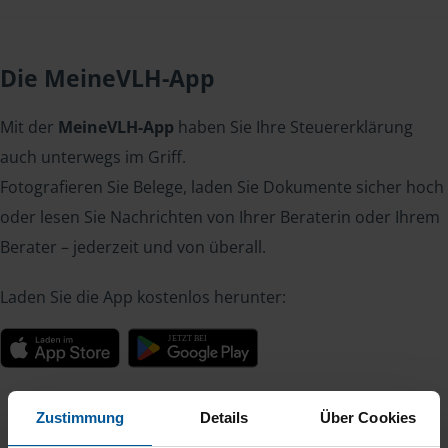
Die MeineVLH-App
Mit der
MeineVLH-App
haben Sie Ihre Steuererklärung
auch unterwegs im Griff.
Fotografieren Sie Belege, laden Sie Dokumente sicher hoch
oder lesen Sie Nachrichten von Ihrer Beraterin oder Ihrem
Berater – jederzeit und von überall.
Laden Sie die App kostenlos herunter:
Zustimmung
Details
Über Cookies