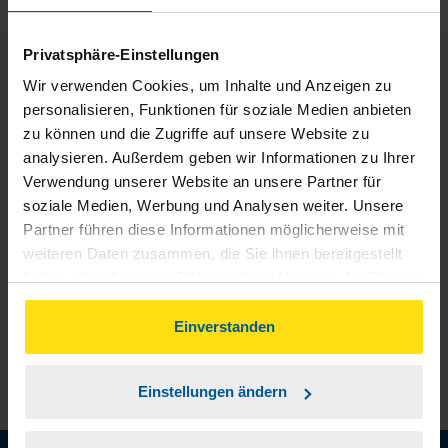
Wir sichern Ihnen alle Steuervorteile, die Ihnen
zustehen, und holen das optimale
Privatsphäre-Einstellungen
Steuerergebnis für Sie raus.
Wir verwenden Cookies, um Inhalte und Anzeigen zu
personalisieren, Funktionen für soziale Medien anbieten
Persönliche Beratung
zu können und die Zugriffe auf unsere Website zu
Bei Fragen zur Steuer ist Ihre VLH-Beratungsstelle
analysieren. Außerdem geben wir Informationen zu Ihrer
immer für Sie da – ohne Zusatzkosten.
Verwendung unserer Website an unsere Partner für
soziale Medien, Werbung und Analysen weiter. Unsere
Fairer Beitrag
Partner führen diese Informationen möglicherweise mit
Sie zahlen für alle unsere Leistungen nur einen
weiteren Daten zusammen, die Sie ihnen bereitgestellt
jährlichen Mitgliedsbeitrag, der sich nach Ihren
haben oder die sie im Rahmen Ihrer Nutzung der Dienste
Jahreseinnahmen richtet.
gesammelt haben. Indem Sie auf Einverstanden klicken,
können Sie der Verwendung von Cookies, gemäß
Einverstanden
unserer
➔ Datenschutzrichtlinie
zustimmen.
Einstellungen ändern