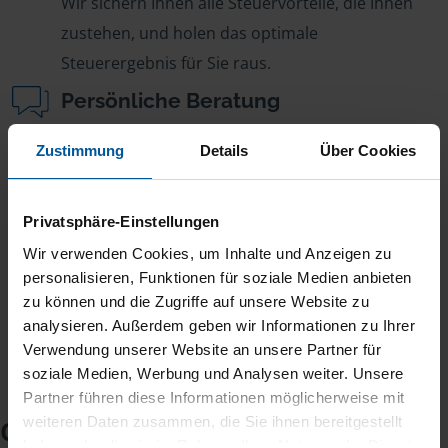
Wir sichern Ihnen alle Steuervorteile, die Ihnen
zustehen, und holen das optimale
Steuerergebnis für Sie raus.
Persönliche Beratung
Bei Fragen zur Steuer ist Ihre VLH-Beratungsstelle
Zustimmung
Details
Über Cookies
immer für Sie da – ohne Zusatzkosten.
Fairer Beitrag
Privatsphäre-Einstellungen
Sie zahlen für alle unsere Leistungen nur einen
Wir verwenden Cookies, um Inhalte und Anzeigen zu
jährlichen Mitgliedsbeitrag, der sich nach Ihren
personalisieren, Funktionen für soziale Medien anbieten
Jahreseinnahmen richtet.
zu können und die Zugriffe auf unsere Website zu
analysieren. Außerdem geben wir Informationen zu Ihrer
Verwendung unserer Website an unsere Partner für
soziale Medien, Werbung und Analysen weiter. Unsere
Partner führen diese Informationen möglicherweise mit
weiteren Daten zusammen, die Sie ihnen bereitgestellt
Checkliste für Ihr
haben oder die sie im Rahmen Ihrer Nutzung der Dienste