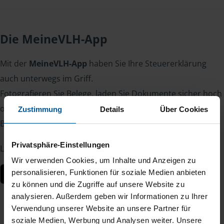
Die MeineVLH-App
Mit der
MeineVLH-App
haben Sie Ihre Steuererklärung
auch unterwegs im Griff.
Fotografieren Sie Belege, laden Sie Dokumente sicher hoch
oder lesen Sie Nachrichten von Ihrer Beraterin oder Ihrem
Zustimmung
Details
Über Cookies
Berater – jederzeit und von überall.
Privatsphäre-Einstellungen
Laden Sie die App kostenlos herunter:
Wir verwenden Cookies, um Inhalte und Anzeigen zu
personalisieren, Funktionen für soziale Medien anbieten
zu können und die Zugriffe auf unsere Website zu
analysieren. Außerdem geben wir Informationen zu Ihrer
Verwendung unserer Website an unsere Partner für
soziale Medien, Werbung und Analysen weiter. Unsere