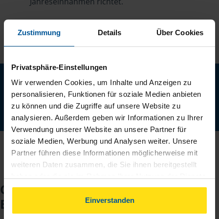
Jahreseinnahmen richtet.
Zustimmung
Details
Über Cookies
Privatsphäre-Einstellungen
Neu: Jetzt auch digital Mitglied werden!
Wir verwenden Cookies, um Inhalte und Anzeigen zu
Schnell, einfach und komplett online - ohne Termin.
personalisieren, Funktionen für soziale Medien anbieten
zu können und die Zugriffe auf unsere Website zu
Jetzt digital starten
analysieren. Außerdem geben wir Informationen zu Ihrer
Verwendung unserer Website an unsere Partner für
soziale Medien, Werbung und Analysen weiter. Unsere
Partner führen diese Informationen möglicherweise mit
weiteren Daten zusammen, die Sie ihnen bereitgestellt
haben oder die sie im Rahmen Ihrer Nutzung der Dienste
Checkliste für Ihr
gesammelt haben. Indem Sie auf Einverstanden klicken,
können Sie der Verwendung von Cookies, gemäß
Beratungsgespräch
Einverstanden
unserer
➔ Datenschutzrichtlinie
zustimmen.