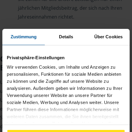
jährlichen Mitgliedsbeitrag, der sich nach Ihren
Jahreseinnahmen richtet.
Zustimmung
Details
Über Cookies
Checkliste für Ihr
Privatsphäre-Einstellungen
Beratungsgespräch
Wir verwenden Cookies, um Inhalte und Anzeigen zu
personalisieren, Funktionen für soziale Medien anbieten
zu können und die Zugriffe auf unsere Website zu
Um Ihre Steuererklärung erstellen zu können, benötigen
analysieren. Außerdem geben wir Informationen zu Ihrer
unsere Beraterinnen und Berater eine Reihe von
Verwendung unserer Website an unsere Partner für
Unterlagen von Ihnen. Dazu gehört beispielsweise die
soziale Medien, Werbung und Analysen weiter. Unsere
elektronische Lohnsteuerbescheinigung, Ihre
Partner führen diese Informationen möglicherweise mit
weiteren Daten zusammen, die Sie ihnen bereitgestellt
Steueridentifikationsnummer, der Rentenbescheid oder
haben oder die sie im Rahmen Ihrer Nutzung der Dienste
die Bescheinigung über das Kindergeld.
gesammelt haben. Indem Sie auf Einverstanden klicken,