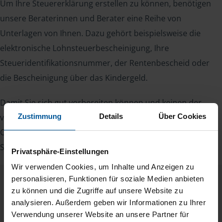
Um Ihre Steuererklärung erstellen zu können, benötigen
unsere Beraterinnen und Berater eine Reihe von
Unterlagen von Ihnen. Dazu gehört beispielsweise die
elektronische Lohnsteuerbescheinigung, Ihre
Steueridentifikationsnummer, der Rentenbescheid oder
die Bescheinigung über das Kindergeld.
Damit Sie sich gut vorbereiten können und keinen der
Zustimmung
Details
Über Cookies
vielen Nachweise vergessen, stellen wir Ihnen hier eine
Checkliste für Arbeitnehmer, Beamte, Auszubildende und
Studenten sowie Rentner zur Verfügung.
Privatsphäre-Einstellungen
Wir verwenden Cookies, um Inhalte und Anzeigen zu
personalisieren, Funktionen für soziale Medien anbieten
Checkliste
zu können und die Zugriffe auf unsere Website zu
Deutsch
analysieren. Außerdem geben wir Informationen zu Ihrer
PDF - 585 KB
Verwendung unserer Website an unsere Partner für