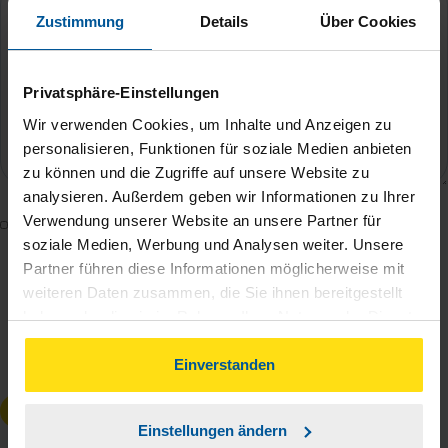
Zustimmung
Details
Über Cookies
Privatsphäre-Einstellungen
Wir verwenden Cookies, um Inhalte und Anzeigen zu
personalisieren, Funktionen für soziale Medien anbieten
zu können und die Zugriffe auf unsere Website zu
analysieren. Außerdem geben wir Informationen zu Ihrer
Verwendung unserer Website an unsere Partner für
Mit dem Absenden des Kontaktformulars erkläre ich
soziale Medien, Werbung und Analysen weiter. Unsere
mich damit einverstanden, dass meine Daten zur
Partner führen diese Informationen möglicherweise mit
Bearbeitung meines Anliegens sowie zur internen
weiteren Daten zusammen, die Sie ihnen bereitgestellt
Analyse der Zugriffsquelle verwendet werden.
haben oder die sie im Rahmen Ihrer Nutzung der Dienste
Die
Datenschutzbestimmungen
habe ich zur
gesammelt haben. Indem Sie auf Einverstanden klicken,
Kenntnis genommen.
*
können Sie der Verwendung von Cookies, gemäß
Einverstanden
unserer
➔ Datenschutzrichtlinie
zustimmen.
Anfrage absenden
Einstellungen ändern