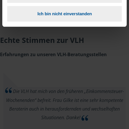
Ich bin nicht einverstanden
Echte Stimmen zur VLH
Erfahrungen zu unseren VLH-Beratungsstellen
Die VLH hat mich von den früheren „Einkommensteuer-
Wochenenden“ befreit. Frau Gilke ist eine sehr kompetente
Beraterin auch in herausfordernden und wechselhaften
Situationen. Danke!