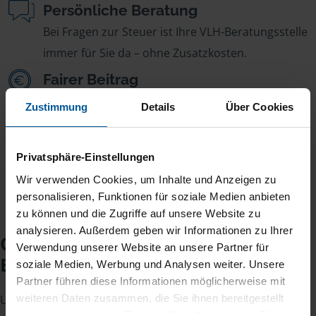
Persönliche Beratung
Bei Fragen zur Steuer ist Ihre VLH-Beratungsstelle
immer für Sie da – ohne Zusatzkosten.
Fairer Beitrag
Sie zahlen für alle unsere Leistungen nur einen
Zustimmung
Details
Über Cookies
jährlichen Mitgliedsbeitrag, der sich nach Ihren
Jahreseinnahmen richtet.
Privatsphäre-Einstellungen
Wir verwenden Cookies, um Inhalte und Anzeigen zu
personalisieren, Funktionen für soziale Medien anbieten
zu können und die Zugriffe auf unsere Website zu
analysieren. Außerdem geben wir Informationen zu Ihrer
Checkliste für Ihr
Verwendung unserer Website an unsere Partner für
Beratungsgespräch
soziale Medien, Werbung und Analysen weiter. Unsere
Partner führen diese Informationen möglicherweise mit
weiteren Daten zusammen, die Sie ihnen bereitgestellt
Um Ihre Steuererklärung erstellen zu können, benötigen
haben oder die sie im Rahmen Ihrer Nutzung der Dienste