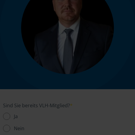
Sind Sie bereits VLH-Mitglied?
*
Ja
Nein