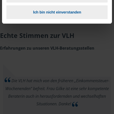
Ich bin nicht einverstanden
Echte Stimmen zur VLH
Erfahrungen zu unseren VLH-Beratungsstellen
Die VLH hat mich von den früheren „Einkommensteuer-
Wochenenden“ befreit. Frau Gilke ist eine sehr kompetente
Beraterin auch in herausfordernden und wechselhaften
Situationen. Danke!