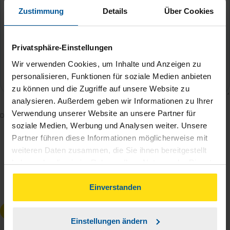
Zustimmung
Details
Über Cookies
Privatsphäre-Einstellungen
Wir verwenden Cookies, um Inhalte und Anzeigen zu
personalisieren, Funktionen für soziale Medien anbieten
zu können und die Zugriffe auf unsere Website zu
analysieren. Außerdem geben wir Informationen zu Ihrer
Verwendung unserer Website an unsere Partner für
Mit dem Absenden des Kontaktformulars erkläre ich
soziale Medien, Werbung und Analysen weiter. Unsere
mich damit einverstanden, dass meine Daten zur
Partner führen diese Informationen möglicherweise mit
Bearbeitung meines Anliegens sowie zur internen
weiteren Daten zusammen, die Sie ihnen bereitgestellt
Analyse der Zugriffsquelle verwendet werden.
haben oder die sie im Rahmen Ihrer Nutzung der Dienste
Die
Datenschutzbestimmungen
habe ich zur
gesammelt haben. Indem Sie auf Einverstanden klicken,
Kenntnis genommen.
*
können Sie der Verwendung von Cookies, gemäß
Einverstanden
unserer
➔ Datenschutzrichtlinie
zustimmen.
Anfrage absenden
Einstellungen ändern