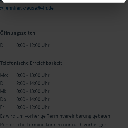
jennifer.krause@vlh.de
Öffnungszeiten
Di:
10:00 - 12:00 Uhr
Telefonische Erreichbarkeit
Mo:
10:00 - 13:00 Uhr
Di:
12:00 - 14:00 Uhr
Mi:
10:00 - 13:00 Uhr
Do:
10:00 - 14:00 Uhr
Fr:
10:00 - 12:00 Uhr
Es wird um vorherige Terminvereinbarung gebeten.
Persönliche Termine können nur nach vorheriger