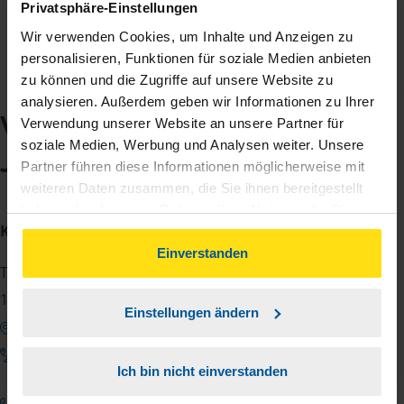
Privatsphäre-Einstellungen
Wir verwenden Cookies, um Inhalte und Anzeigen zu
personalisieren, Funktionen für soziale Medien anbieten
zu können und die Zugriffe auf unsere Website zu
analysieren. Außerdem geben wir Informationen zu Ihrer
VLH-Beratungsstelle
Verwendung unserer Website an unsere Partner für
soziale Medien, Werbung und Analysen weiter. Unsere
Jennifer Krause
Partner führen diese Informationen möglicherweise mit
weiteren Daten zusammen, die Sie ihnen bereitgestellt
haben oder die sie im Rahmen Ihrer Nutzung der Dienste
Kontakt
gesammelt haben. Indem Sie auf Einverstanden klicken,
können Sie der Verwendung von Cookies, gemäß
Einverstanden
Teichstr. 46 A
unserer
➔ Datenschutzrichtlinie
zustimmen.
19230 Hagenow
Einstellungen ändern
Google Maps zeigen
Anfahrt zum Büro
Ich bin nicht einverstanden
0152 24872738