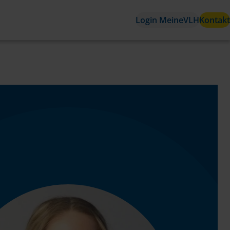
Login MeineVLH
Kontakt