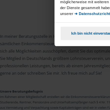
möglicherweise mit weiteren
der Dienste gesammelt haben
unserer
➔ Datenschutzricht
Ich bin nicht einverst
In meiner Beratungsstelle in Hagenow erstelle ich gerne Ih
sämtlichen Einkommensteuerfragen nach § 4 Nr. 11 StBerG. 
sich alle Möglichkeiten ausschöpfen, damit Sie das optima
Sie Mitglied in Deutschlands größtem Lohnsteuerverein, un
professionellen Leistungen, bereits ab einem Jahresmitglie
gerne an oder schreiben Sie mir. Ich freue mich auf Sie!
Unsere Beratungsbefugnis
Im Rahmen einer Mitgliedschaft erstellen wir die Einkommensteuererkläru
Studierende, Rentner, Pensionäre und Unterhaltsempfänger nach § 4 Nr. 11
aus Vermietung und Verpachtung sowie Kapitalerträgen sind wir in vielen Fäll