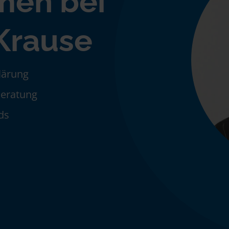
men bei
 Krause
klärung
Beratung
ds