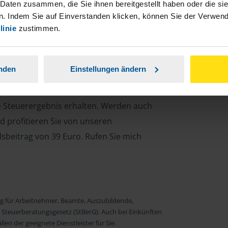
 Daten zusammen, die Sie ihnen bereitgestellt haben oder die s
. Indem Sie auf Einverstanden klicken, können Sie der Verwe
linie
zustimmen.
anden
Einstellungen ändern
re Steuererklärung und berate Sie zu
Mit einer individuellen Beratung lassen
le Steuerergebnis erhalten. Werden auch
d profitieren Sie von unseren
dsbeitrag von 39 Euro. Rufen Sie mich
ng für Arbeitnehmer, Beamte, Auszubildende,
 Steuerberatungsgesetz (StBerG). Auch bei Einkünften
en der geeignete Dienstleister für Sie.