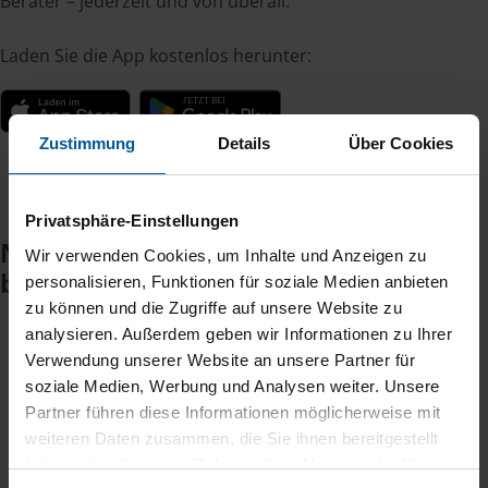
Berater – jederzeit und von überall.
Laden Sie die App kostenlos herunter:
Zustimmung
Details
Über Cookies
Privatsphäre-Einstellungen
Noch keinen Zugang? So einfach
Wir verwenden Cookies, um Inhalte und Anzeigen zu
beantragen Sie ihn.
personalisieren, Funktionen für soziale Medien anbieten
zu können und die Zugriffe auf unsere Website zu
analysieren. Außerdem geben wir Informationen zu Ihrer
Verwendung unserer Website an unsere Partner für
Sie teilen mir mit, dass Sie MeineVLH nutzen
1
soziale Medien, Werbung und Analysen weiter. Unsere
wollen.
Partner führen diese Informationen möglicherweise mit
weiteren Daten zusammen, die Sie ihnen bereitgestellt
Sie bekommen eine E-Mail mit Ihren Zugangsdaten
2
haben oder die sie im Rahmen Ihrer Nutzung der Dienste
und einem Aktivierungslink.