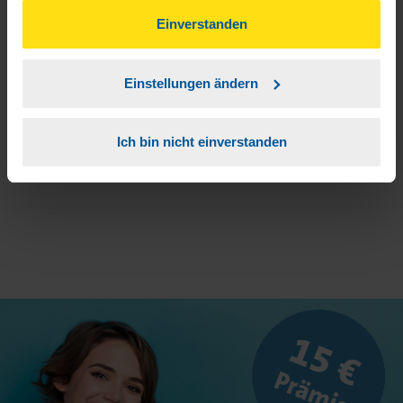
gesammelt haben. Indem Sie auf Einverstanden klicken,
können Sie der Verwendung von Cookies, gemäß
Einverstanden
3
Sie erhalten von mir Ihr Einmal-Passwort.
unserer
➔ Datenschutzrichtlinie
zustimmen.
Einstellungen ändern
Aktivierungslink anklicken, Einmalpasswort
4
eingeben und los geht's.
Ich bin nicht einverstanden