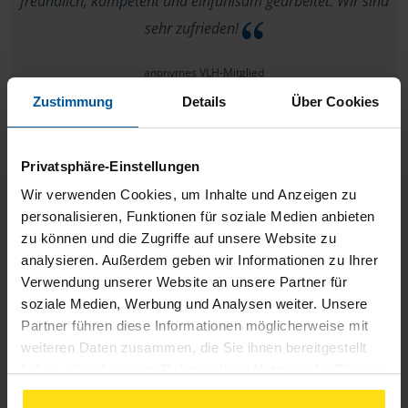
freundlich, kompetent und einfühlsam gearbeitet. Wir sind
sehr zufrieden!
anonymes VLH-Mitglied
Zustimmung
Details
Über Cookies
Privatsphäre-Einstellungen
Die Beratung von Frau Heinert ist äußerst freundlich,
Wir verwenden Cookies, um Inhalte und Anzeigen zu
verbunden mit einer enormen Fachkompetenz und durch
personalisieren, Funktionen für soziale Medien anbieten
zu können und die Zugriffe auf unsere Website zu
den digitalen Informationsaustausch sind die
analysieren. Außerdem geben wir Informationen zu Ihrer
Bearbeitungszeiten sehr kurz. Wir möchten Frau Heinert gern
Verwendung unserer Website an unsere Partner für
weiter empfehlen und bedanken uns ganz herzlich für ihre
soziale Medien, Werbung und Analysen weiter. Unsere
tolle Arbeit!
Partner führen diese Informationen möglicherweise mit
weiteren Daten zusammen, die Sie ihnen bereitgestellt
Carola und Ralph
haben oder die sie im Rahmen Ihrer Nutzung der Dienste
gesammelt haben. Indem Sie auf Einverstanden klicken,