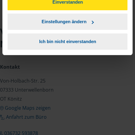
können Sie der Verwendung von Cookies, gemäß
Einverstanden
unserer
➔ Datenschutzrichtlinie
zustimmen.
Einstellungen ändern
VLH-Beratungsstelle
Mandy Heinert
Ich bin nicht einverstanden
Kontakt
Von-Holbach-Str. 25
07333 Unterwellenborn
OT Könitz
Google Maps zeigen
Anfahrt zum Büro
036732 593878