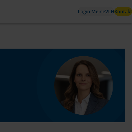
Login MeineVLH
Kontakt