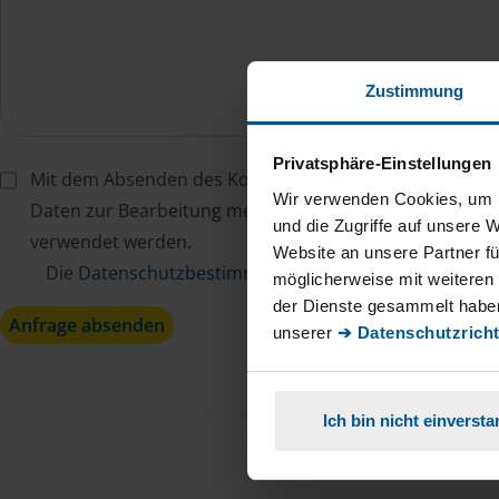
Zustimmung
Privatsphäre-Einstellungen
Mit dem Absenden des Kontaktformulars erkläre ich mi
Wir verwenden Cookies, um I
Daten zur Bearbeitung meines Anliegens sowie zur inter
und die Zugriffe auf unsere 
verwendet werden.
Website an unsere Partner fü
Die
Datenschutzbestimmungen
habe ich zur Kenntn
möglicherweise mit weiteren
der Dienste gesammelt haben
Anfrage absenden
unserer
➔ Datenschutzricht
Ich bin nicht einverst