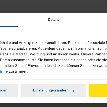
Details
ch damit einverstanden, dass meine
nhalte und Anzeigen zu personalisieren, Funktionen für soziale
nen Analyse der Zugriffsquelle
Website zu analysieren. Außerdem geben wir Informationen zu I
r soziale Medien, Werbung und Analysen weiter. Unsere Partner
is genommen.
*
 Daten zusammen, die Sie ihnen bereitgestellt haben oder die s
. Indem Sie auf Einverstanden klicken, können Sie der Verwe
linie
zustimmen.
anden
Einstellungen ändern