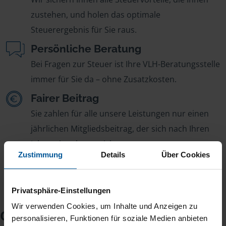
zustehen, und holen das optimale
Steuerergebnis für Sie raus.
Persönliche Beratung
Bei Fragen zur Steuer ist Ihre VLH-Beratungsstelle
immer für Sie da – ohne Zusatzkosten.
Fairer Beitrag
Sie zahlen für alle unsere Leistungen nur einen
jährlichen Mitgliedsbeitrag, der sich nach Ihren
Jahreseinnahmen richtet.
Zustimmung
Details
Über Cookies
Privatsphäre-Einstellungen
Wir verwenden Cookies, um Inhalte und Anzeigen zu
Checkliste für Ihr
personalisieren, Funktionen für soziale Medien anbieten