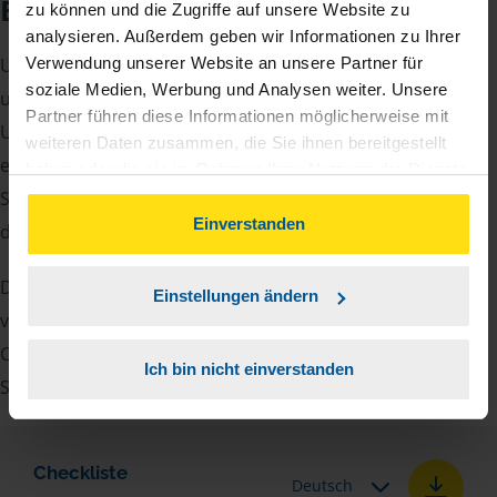
Beratungsgespräch
zu können und die Zugriffe auf unsere Website zu
analysieren. Außerdem geben wir Informationen zu Ihrer
Um Ihre Steuererklärung erstellen zu können, benötigen
Verwendung unserer Website an unsere Partner für
soziale Medien, Werbung und Analysen weiter. Unsere
unsere Beraterinnen und Berater eine Reihe von
Partner führen diese Informationen möglicherweise mit
Unterlagen von Ihnen. Dazu gehört beispielsweise die
weiteren Daten zusammen, die Sie ihnen bereitgestellt
elektronische Lohnsteuerbescheinigung, Ihre
haben oder die sie im Rahmen Ihrer Nutzung der Dienste
Steueridentifikationsnummer, der Rentenbescheid oder
gesammelt haben. Indem Sie auf Einverstanden klicken,
können Sie der Verwendung von Cookies, gemäß
Einverstanden
die Bescheinigung über das Kindergeld.
unserer
➔ Datenschutzrichtlinie
zustimmen.
Damit Sie sich gut vorbereiten können und keinen der
Einstellungen ändern
vielen Nachweise vergessen, stellen wir Ihnen hier eine
Checkliste für Arbeitnehmer, Beamte, Auszubildende und
Ich bin nicht einverstanden
Studenten sowie Rentner zur Verfügung.
Checkliste
Deutsch