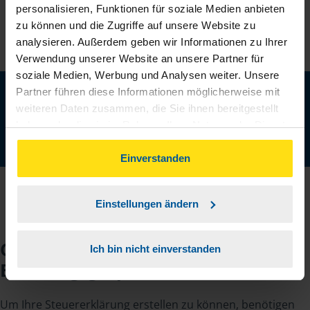
personalisieren, Funktionen für soziale Medien anbieten
zu können und die Zugriffe auf unsere Website zu
analysieren. Außerdem geben wir Informationen zu Ihrer
Verwendung unserer Website an unsere Partner für
soziale Medien, Werbung und Analysen weiter. Unsere
Neu: Jetzt auch digital Mitglied werden!
Partner führen diese Informationen möglicherweise mit
weiteren Daten zusammen, die Sie ihnen bereitgestellt
Schnell, einfach und komplett online - ohne Termin.
haben oder die sie im Rahmen Ihrer Nutzung der Dienste
gesammelt haben. Indem Sie auf Einverstanden klicken,
Jetzt digital starten
können Sie der Verwendung von Cookies, gemäß
Einverstanden
unserer
➔ Datenschutzrichtlinie
zustimmen.
Einstellungen ändern
Checkliste für Ihr
Ich bin nicht einverstanden
Beratungsgespräch
Um Ihre Steuererklärung erstellen zu können, benötigen