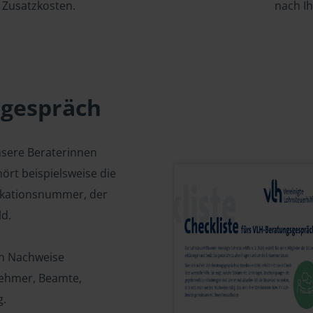
Zusatzkosten.
nach I
sgespräch
nsere Beraterinnen
ört beispielsweise die
fikationsnummer, der
d.
en Nachweise
tnehmer, Beamte,
g.