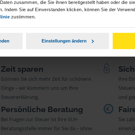
 Daten zusammen, die Sie ihnen bereitgestellt haben oder die s
. Indem Sie auf Einverstanden klicken, können Sie der Verwe
linie
zustimmen.
anden
Einstellungen ändern
Zeit sparen
Sich
Gönnen Sie sich mehr Zeit für schönere
Ihre E
Dinge – wir kümmern uns um Ihre
Steuere
Steuererklärung.
und gep
Persönliche Beratung
Fair
Bei Fragen zur Steuer ist Ihre VLH-
Sie zah
Beratungsstelle immer für Sie da – ohne
einen j