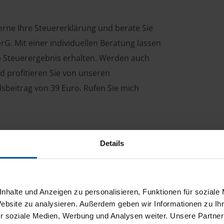
erne Ihre Steuererklärung und berate Sie
G. Mit einer individuellen Beratung lassen
le Steuerergebnis erhalten. Werden auch
d profitieren Sie von unseren
dsbeitrag von 39 Euro. Rufen Sie mich
Details
ng für Arbeitnehmer, Beamte, Auszubildende,
 Steuerberatungsgesetz (StBerG). Auch bei Einkünften
en der geeignete Dienstleister für Sie.
nhalte und Anzeigen zu personalisieren, Funktionen für soziale
stständiger Tätigkeit und umsatzsteuerpflichtigen
Website zu analysieren. Außerdem geben wir Informationen zu I
r soziale Medien, Werbung und Analysen weiter. Unsere Partner