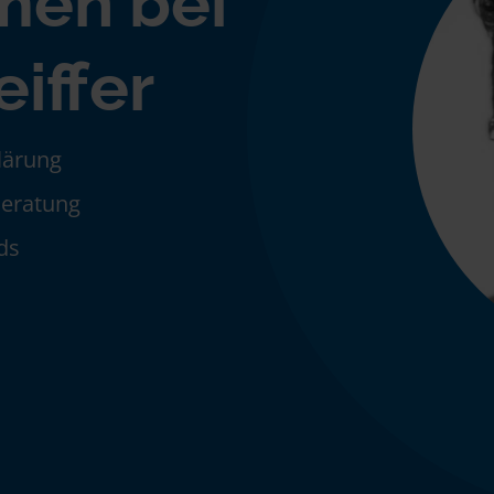
men bei
eiffer
klärung
Beratung
ds