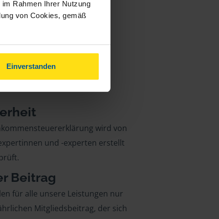
ie im Rahmen Ihrer Nutzung
ndung von Cookies, gemäß
Einverstanden
erheit
inkommensteuererklärung wird von
xpertinnen und -experten erstellt
rüft.
er Beitrag
len für alle unsere Leistungen nur
ährlichen Mitgliedsbeitrag, der sich