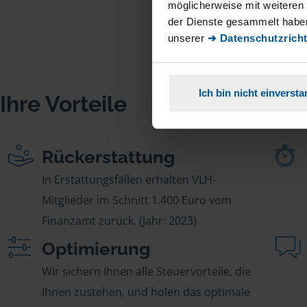
möglicherweise mit weiteren
der Dienste gesammelt haben
unserer
➔ Datenschutzricht
Ich bin nicht einverst
Ihre Vorteile
Rückerstattung
In Erstattungsfällen erhalten VLH-
Mitglieder im Schnitt 1.400 Euro vom
Finanzamt zurück. (Jahr: 2023)
Optimierung
Wir sichern Ihnen alle Steuervorteile, die
Ihnen zustehen, und holen das optimale