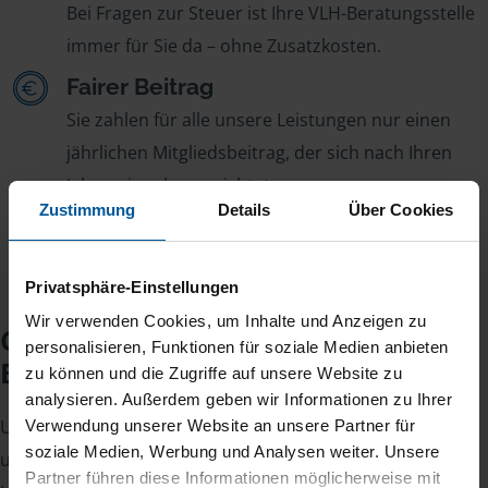
Bei Fragen zur Steuer ist Ihre VLH-Beratungsstelle
immer für Sie da – ohne Zusatzkosten.
Fairer Beitrag
Sie zahlen für alle unsere Leistungen nur einen
jährlichen Mitgliedsbeitrag, der sich nach Ihren
Jahreseinnahmen richtet.
Zustimmung
Details
Über Cookies
Privatsphäre-Einstellungen
Wir verwenden Cookies, um Inhalte und Anzeigen zu
Checkliste für Ihr
personalisieren, Funktionen für soziale Medien anbieten
Beratungsgespräch
zu können und die Zugriffe auf unsere Website zu
analysieren. Außerdem geben wir Informationen zu Ihrer
Um Ihre Steuererklärung erstellen zu können, benötigen
Verwendung unserer Website an unsere Partner für
soziale Medien, Werbung und Analysen weiter. Unsere
unsere Beraterinnen und Berater eine Reihe von
Partner führen diese Informationen möglicherweise mit