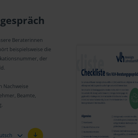
sgespräch
nsere Beraterinnen
ört beispielsweise die
fikationsnummer, der
d.
en Nachweise
tnehmer, Beamte,
g.
utsch