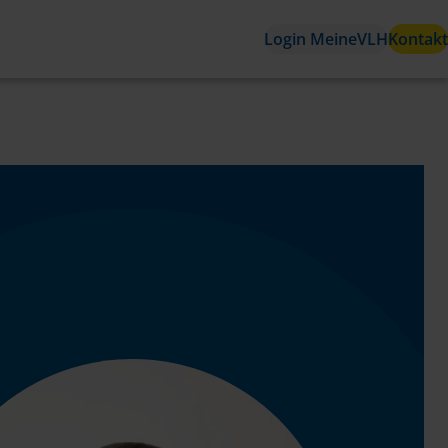
Login MeineVLH
Kontakt