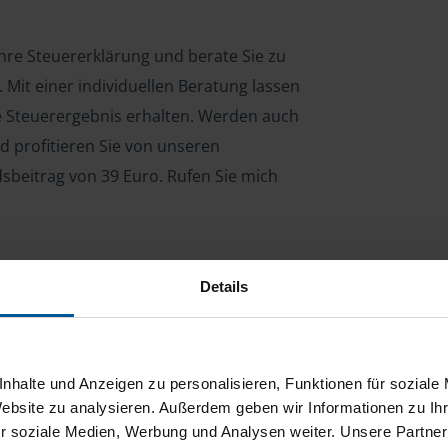
Ihre Steuererklärung und berate Sie zu
Mit einer individuellen Beratung lassen
le Steuerergebnis erhalten. Werden auch
d profitieren Sie von unseren
dsbeitrag von 39 Euro. Rufen Sie mich
Details
ng für Arbeitnehmer, Beamte, Auszubildende,
 Steuerberatungsgesetz (StBerG). Auch bei Einkünften
en der geeignete Dienstleister für Sie.
nhalte und Anzeigen zu personalisieren, Funktionen für soziale
stständiger Tätigkeit und umsatzsteuerpflichtigen
Website zu analysieren. Außerdem geben wir Informationen zu I
r soziale Medien, Werbung und Analysen weiter. Unsere Partner