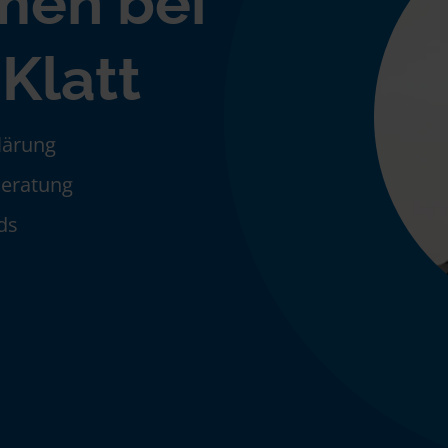
men bei
Klatt
klärung
Beratung
ds