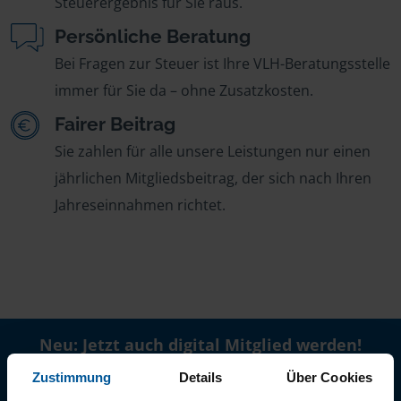
Steuerergebnis für Sie raus.
Persönliche Beratung
Bei Fragen zur Steuer ist Ihre VLH-Beratungsstelle
immer für Sie da – ohne Zusatzkosten.
Fairer Beitrag
Sie zahlen für alle unsere Leistungen nur einen
jährlichen Mitgliedsbeitrag, der sich nach Ihren
Jahreseinnahmen richtet.
Neu: Jetzt auch digital Mitglied werden!
Schnell, einfach und komplett online - ohne Termin.
Zustimmung
Details
Über Cookies