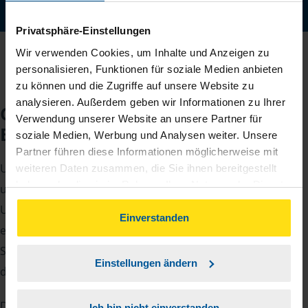
Jetzt digital starten
Privatsphäre-Einstellungen
Wir verwenden Cookies, um Inhalte und Anzeigen zu
personalisieren, Funktionen für soziale Medien anbieten
zu können und die Zugriffe auf unsere Website zu
analysieren. Außerdem geben wir Informationen zu Ihrer
Checkliste für Ihr
Verwendung unserer Website an unsere Partner für
Beratungsgespräch
soziale Medien, Werbung und Analysen weiter. Unsere
Partner führen diese Informationen möglicherweise mit
Um Ihre Steuererklärung erstellen zu können, benötigen
weiteren Daten zusammen, die Sie ihnen bereitgestellt
haben oder die sie im Rahmen Ihrer Nutzung der Dienste
unsere Beraterinnen und Berater eine Reihe von
gesammelt haben. Indem Sie auf Einverstanden klicken,
Unterlagen von Ihnen. Dazu gehört beispielsweise die
können Sie der Verwendung von Cookies, gemäß
Einverstanden
elektronische Lohnsteuerbescheinigung, Ihre
unserer
➔ Datenschutzrichtlinie
zustimmen.
Steueridentifikationsnummer, der Rentenbescheid oder
Einstellungen ändern
die Bescheinigung über das Kindergeld.
Damit Sie sich gut vorbereiten können und keinen der
Ich bin nicht einverstanden