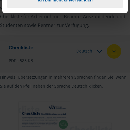
vielen Nachweise vergessen, stellen wir Ihnen hier eine
Checkliste für Arbeitnehmer, Beamte, Auszubildende und
Studenten sowie Rentner zur Verfügung.
Checkliste
Deutsch
PDF - 585 KB
Hinweis: Übersetzungen in mehreren Sprachen finden Sie, wenn
Sie auf den Pfeil neben der Sprache Deutsch klicken.