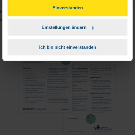
gesammelt haben. Indem Sie auf Einverstanden klicken,
können Sie der Verwendung von Cookies, gemäß
Einverstanden
Hinweis: Übersetzungen in mehreren Sprachen finden Sie, wenn
unserer
➔ Datenschutzrichtlinie
zustimmen.
Sie auf den Pfeil neben der Sprache Deutsch klicken.
Einstellungen ändern
Ich bin nicht einverstanden