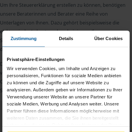
Um Ihre Steuererklärung erstellen zu können, benötigen
unsere Beraterinnen und Berater eine Reihe von
Unterlagen von Ihnen. Dazu gehört beispielsweise die
elektronische Lohnsteuerbescheinigung, Ihre
Zustimmung
Details
Über Cookies
Steueridentifikationsnummer, der Rentenbescheid oder
die Bescheinigung über das Kindergeld.
Privatsphäre-Einstellungen
Damit Sie sich gut vorbereiten können und keinen der
Wir verwenden Cookies, um Inhalte und Anzeigen zu
vielen Nachweise vergessen, stellen wir Ihnen hier eine
personalisieren, Funktionen für soziale Medien anbieten
Checkliste für Arbeitnehmer, Beamte, Auszubildende und
zu können und die Zugriffe auf unsere Website zu
Studenten sowie Rentner zur Verfügung.
analysieren. Außerdem geben wir Informationen zu Ihrer
Verwendung unserer Website an unsere Partner für
soziale Medien, Werbung und Analysen weiter. Unsere
Partner führen diese Informationen möglicherweise mit
Checkliste
Deutsch
weiteren Daten zusammen, die Sie ihnen bereitgestellt
haben oder die sie im Rahmen Ihrer Nutzung der Dienste
PDF - 585 KB