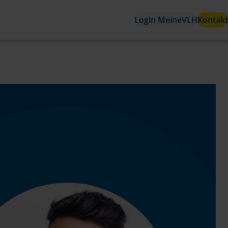
Login MeineVLH
Kontakt