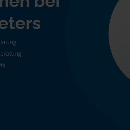
men bei
eters
klärung
Beratung
ds