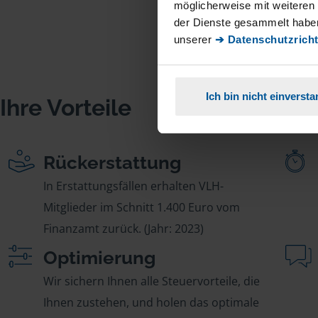
möglicherweise mit weiteren
der Dienste gesammelt haben
unserer
➔ Datenschutzricht
Ich bin nicht einverst
Ihre Vorteile
Rückerstattung
In Erstattungsfällen erhalten VLH-
Mitglieder im Schnitt 1.400 Euro vom
Finanzamt zurück. (Jahr: 2023)
Optimierung
Wir sichern Ihnen alle Steuervorteile, die
Ihnen zustehen, und holen das optimale