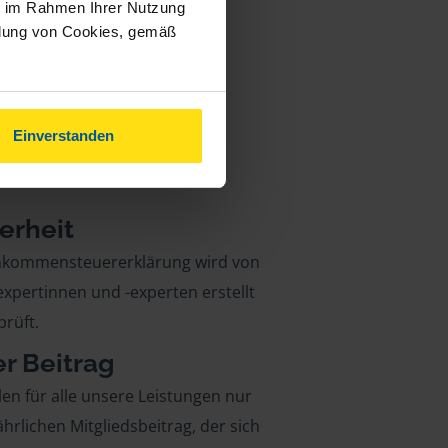
ie im Rahmen Ihrer Nutzung
ndung von Cookies, gemäß
Einverstanden
erheit
inkommensteuererklärung wird von
xpertinnen und -experten erstellt
rüft.
er Beitrag
len für alle unsere Leistungen nur
ährlichen Mitgliedsbeitrag, der sich