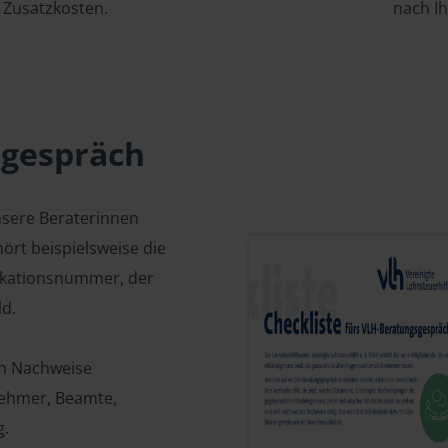
Zusatzkosten.
nach I
sgespräch
nsere Beraterinnen
ört beispielsweise die
fikationsnummer, der
d.
en Nachweise
tnehmer, Beamte,
g.