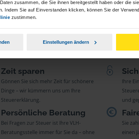
 Daten zusammen, die Sie ihnen bereitgestellt haben oder die s
. Indem Sie auf Einverstanden klicken, können Sie der Verwe
linie
zustimmen.
anden
Einstellungen ändern
Zeit sparen
Sich
Gönnen Sie sich mehr Zeit für schönere
Ihre E
Dinge – wir kümmern uns um Ihre
Steuere
Steuererklärung.
und gep
Persönliche Beratung
Fair
Bei Fragen zur Steuer ist Ihre VLH-
Sie zah
Beratungsstelle immer für Sie da – ohne
einen j