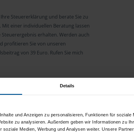
 Ihre Steuererklärung und berate Sie zu
Mit einer individuellen Beratung lassen
le Steuerergebnis erhalten. Werden auch
d profitieren Sie von unseren
dsbeitrag von 39 Euro. Rufen Sie mich
Details
ng für Arbeitnehmer, Beamte, Auszubildende,
 Steuerberatungsgesetz (StBerG). Auch bei Einkünften
en der geeignete Dienstleister für Sie.
nhalte und Anzeigen zu personalisieren, Funktionen für soziale
stständiger Tätigkeit und umsatzsteuerpflichtigen
Website zu analysieren. Außerdem geben wir Informationen zu I
r soziale Medien, Werbung und Analysen weiter. Unsere Partner