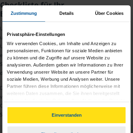
Checkliste für Ihr
Beratungsgespräch
Zustimmung
Details
Über Cookies
Um Ihre Steuererklärung erstellen zu können, benötigen
Privatsphäre-Einstellungen
unsere Beraterinnen und Berater eine Reihe von
Wir verwenden Cookies, um Inhalte und Anzeigen zu
Unterlagen von Ihnen. Dazu gehört beispielsweise die
personalisieren, Funktionen für soziale Medien anbieten
elektronische Lohnsteuerbescheinigung, Ihre
zu können und die Zugriffe auf unsere Website zu
Steueridentifikationsnummer, der Rentenbescheid oder
analysieren. Außerdem geben wir Informationen zu Ihrer
Verwendung unserer Website an unsere Partner für
die Bescheinigung über das Kindergeld.
soziale Medien, Werbung und Analysen weiter. Unsere
Partner führen diese Informationen möglicherweise mit
Damit Sie sich gut vorbereiten können und keinen der
weiteren Daten zusammen, die Sie ihnen bereitgestellt
vielen Nachweise vergessen, stellen wir Ihnen hier eine
haben oder die sie im Rahmen Ihrer Nutzung der Dienste
Checkliste für Arbeitnehmer, Beamte, Auszubildende und
gesammelt haben. Indem Sie auf Einverstanden klicken,
Studenten sowie Rentner zur Verfügung.
können Sie der Verwendung von Cookies, gemäß
Einverstanden
unserer
➔ Datenschutzrichtlinie
zustimmen.