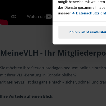
möglicherweise mit weiteren
der Dienste gesammelt haben
unserer
➔ Datenschutzricht
Ich bin nicht einverst
MeineVLH - Ihr Mitgliederpo
Sie möchten Ihre Steuerunterlagen bequem online einreiche
mit Ihrer VLH-Beratung in Kontakt bleiben?
Mit
MeineVLH
ist das ganz einfach – sicher, schnell und tr
Ihre Vorteile auf einen Blick: