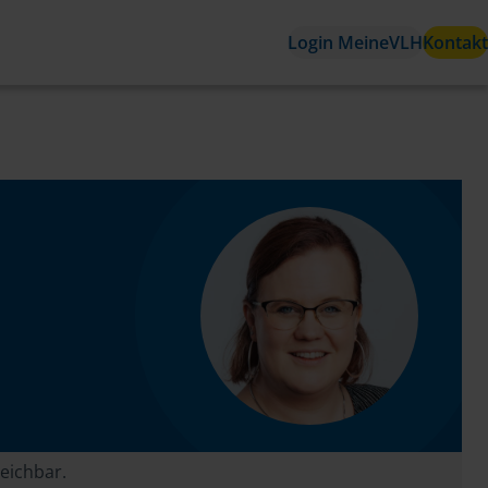
Login MeineVLH
Kontakt
reichbar.