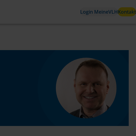
Login MeineVLH
Kontakt