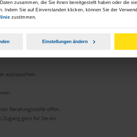
n, Zeit und Porto sparen und jederzeit
 Daten zusammen, die Sie ihnen bereitgestellt haben oder die s
. Indem Sie auf Einverstanden klicken, können Sie der Verwe
linie
zustimmen.
ansparent.
anden
Einstellungen ändern
ter austauschen
ionen
ser Beratungsstelle offen.
n Zugang gern für Sie ein.