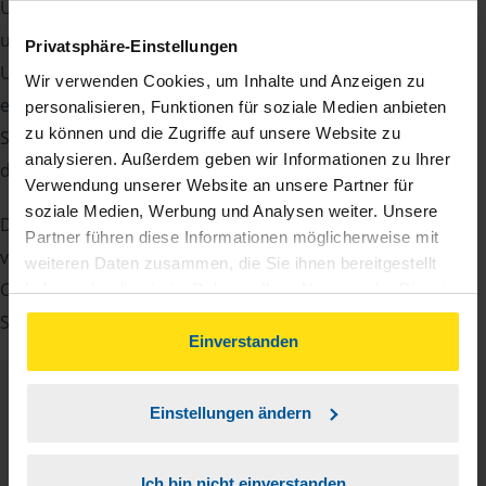
Um Ihre Steuererklärung erstellen zu können, benötigen
unsere Beraterinnen und Berater eine Reihe von
Privatsphäre-Einstellungen
Unterlagen von Ihnen. Dazu gehört beispielsweise die
Wir verwenden Cookies, um Inhalte und Anzeigen zu
elektronische Lohnsteuerbescheinigung, Ihre
personalisieren, Funktionen für soziale Medien anbieten
zu können und die Zugriffe auf unsere Website zu
Steueridentifikationsnummer, der Rentenbescheid oder
analysieren. Außerdem geben wir Informationen zu Ihrer
die Bescheinigung über das Kindergeld.
Verwendung unserer Website an unsere Partner für
soziale Medien, Werbung und Analysen weiter. Unsere
Damit Sie sich gut vorbereiten können und keinen der
Partner führen diese Informationen möglicherweise mit
vielen Nachweise vergessen, stellen wir Ihnen hier eine
weiteren Daten zusammen, die Sie ihnen bereitgestellt
Checkliste für Arbeitnehmer, Beamte, Auszubildende und
haben oder die sie im Rahmen Ihrer Nutzung der Dienste
gesammelt haben. Indem Sie auf Einverstanden klicken,
Studenten sowie Rentner zur Verfügung.
können Sie der Verwendung von Cookies, gemäß
Einverstanden
unserer
➔ Datenschutzrichtlinie
zustimmen.
Checkliste
Einstellungen ändern
Deutsch
PDF - 585 KB
Ich bin nicht einverstanden