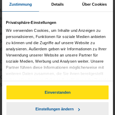
Zustimmung
Details
Über Cookies
Um Ihre Steuererklärung erstellen zu können, benötigen
unsere Beraterinnen und Berater eine Reihe von
Privatsphäre-Einstellungen
Unterlagen von Ihnen. Dazu gehört beispielsweise die
Wir verwenden Cookies, um Inhalte und Anzeigen zu
elektronische Lohnsteuerbescheinigung, Ihre
personalisieren, Funktionen für soziale Medien anbieten
Steueridentifikationsnummer, der Rentenbescheid oder
zu können und die Zugriffe auf unsere Website zu
die Bescheinigung über das Kindergeld.
analysieren. Außerdem geben wir Informationen zu Ihrer
Verwendung unserer Website an unsere Partner für
Damit Sie sich gut vorbereiten können und keinen der
soziale Medien, Werbung und Analysen weiter. Unsere
Partner führen diese Informationen möglicherweise mit
vielen Nachweise vergessen, stellen wir Ihnen hier eine
weiteren Daten zusammen, die Sie ihnen bereitgestellt
Checkliste für Arbeitnehmer, Beamte, Auszubildende und
haben oder die sie im Rahmen Ihrer Nutzung der Dienste
Studenten sowie Rentner zur Verfügung.
gesammelt haben. Indem Sie auf Einverstanden klicken,
können Sie der Verwendung von Cookies, gemäß
Einverstanden
unserer
➔ Datenschutzrichtlinie
zustimmen.
Checkliste
Deutsch
Einstellungen ändern