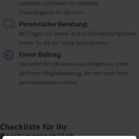
zustehen, und holen das optimale
Steuerergebnis für Sie raus.
Persönliche Beratung
Bei Fragen zur Steuer ist Ihre VLH-Beratungsstelle
immer für Sie da – ohne Zusatzkosten.
Fairer Beitrag
Sie zahlen für alle unsere Leistungen nur einen
jährlichen Mitgliedsbeitrag, der sich nach Ihren
Jahreseinnahmen richtet.
Checkliste für Ihr
Beratungsgespräch