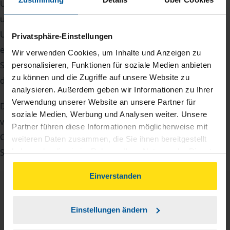
Um Ihre Steuererklärung erstellen zu können, benötigen
unsere Beraterinnen und Berater eine Reihe von
Unterlagen von Ihnen. Dazu gehört beispielsweise die
Privatsphäre-Einstellungen
elektronische Lohnsteuerbescheinigung, Ihre
Wir verwenden Cookies, um Inhalte und Anzeigen zu
Steueridentifikationsnummer, der Rentenbescheid oder
personalisieren, Funktionen für soziale Medien anbieten
zu können und die Zugriffe auf unsere Website zu
die Bescheinigung über das Kindergeld.
analysieren. Außerdem geben wir Informationen zu Ihrer
Verwendung unserer Website an unsere Partner für
Damit Sie sich gut vorbereiten können und keinen der
soziale Medien, Werbung und Analysen weiter. Unsere
vielen Nachweise vergessen, stellen wir Ihnen hier eine
Partner führen diese Informationen möglicherweise mit
Checkliste für Arbeitnehmer, Beamte, Auszubildende und
weiteren Daten zusammen, die Sie ihnen bereitgestellt
haben oder die sie im Rahmen Ihrer Nutzung der Dienste
Studenten sowie Rentner zur Verfügung.
gesammelt haben. Indem Sie auf Einverstanden klicken,
können Sie der Verwendung von Cookies, gemäß
Einverstanden
unserer
➔ Datenschutzrichtlinie
zustimmen.
Checkliste
Deutsch
Einstellungen ändern
PDF - 585 KB