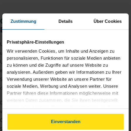
Checkliste für Ihr
Zustimmung
Details
Über Cookies
Beratungsgespräch
Privatsphäre-Einstellungen
Um Ihre Steuererklärung erstellen zu können, benötigen
Wir verwenden Cookies, um Inhalte und Anzeigen zu
unsere Beraterinnen und Berater eine Reihe von
personalisieren, Funktionen für soziale Medien anbieten
Unterlagen von Ihnen. Dazu gehört beispielsweise die
zu können und die Zugriffe auf unsere Website zu
elektronische Lohnsteuerbescheinigung, Ihre
analysieren. Außerdem geben wir Informationen zu Ihrer
Steueridentifikationsnummer, der Rentenbescheid oder
Verwendung unserer Website an unsere Partner für
soziale Medien, Werbung und Analysen weiter. Unsere
die Bescheinigung über das Kindergeld.
Partner führen diese Informationen möglicherweise mit
weiteren Daten zusammen, die Sie ihnen bereitgestellt
Damit Sie sich gut vorbereiten können und keinen der
haben oder die sie im Rahmen Ihrer Nutzung der Dienste
vielen Nachweise vergessen, stellen wir Ihnen hier eine
gesammelt haben. Indem Sie auf Einverstanden klicken,
Checkliste für Arbeitnehmer, Beamte, Auszubildende und
können Sie der Verwendung von Cookies, gemäß
Einverstanden
unserer
➔ Datenschutzrichtlinie
zustimmen.
Studenten sowie Rentner zur Verfügung.