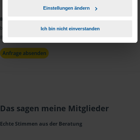
Kenntnis genommen.
*
Einstellungen ändern
Bitte beachten:
Die Beratungsstelle ist in der Zeit vom 30.07.2026
bis 12.08.2026 nicht besetzt. Elena Spivak wird sich danach mit
Ich bin nicht einverstanden
Ihnen in Verbindung setzen.
Anfrage absenden
Das sagen meine Mitglieder
Echte Stimmen aus der Beratung