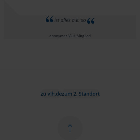
ist alles o.k. so
anonymes VLH-Mitglied
zu vlh.de
zum 2. Standort