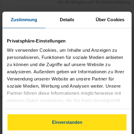
Ihre Nachricht an Elena Spivak
*
Zustimmung
Details
Über Cookies
Privatsphäre-Einstellungen
Wir verwenden Cookies, um Inhalte und Anzeigen zu
personalisieren, Funktionen für soziale Medien anbieten
zu können und die Zugriffe auf unsere Website zu
analysieren. Außerdem geben wir Informationen zu Ihrer
Verwendung unserer Website an unsere Partner für
soziale Medien, Werbung und Analysen weiter. Unsere
Partner führen diese Informationen möglicherweise mit
Mit dem Absenden des Kontaktformulars erkläre ich
weiteren Daten zusammen, die Sie ihnen bereitgestellt
mich damit einverstanden, dass meine Daten zur
haben oder die sie im Rahmen Ihrer Nutzung der Dienste
Bearbeitung meines Anliegens sowie zur internen
gesammelt haben. Indem Sie auf Einverstanden klicken,
Analyse der Zugriffsquelle verwendet werden.
können Sie der Verwendung von Cookies, gemäß
Einverstanden
unserer
➔ Datenschutzrichtlinie
zustimmen.
Die
Datenschutzbestimmungen
habe ich zur