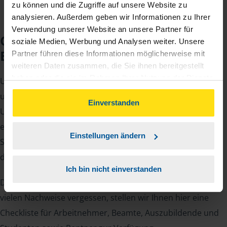
zu können und die Zugriffe auf unsere Website zu
analysieren. Außerdem geben wir Informationen zu Ihrer
Verwendung unserer Website an unsere Partner für
Checkliste für Ihr
soziale Medien, Werbung und Analysen weiter. Unsere
Beratungsgespräch
Partner führen diese Informationen möglicherweise mit
weiteren Daten zusammen, die Sie ihnen bereitgestellt
haben oder die sie im Rahmen Ihrer Nutzung der Dienste
Um Ihre Steuererklärung erstellen zu können, benötigen
gesammelt haben. Indem Sie auf Einverstanden klicken,
unsere Beraterinnen und Berater eine Reihe von
können Sie der Verwendung von Cookies, gemäß
Einverstanden
Unterlagen von Ihnen. Dazu gehört beispielsweise die
unserer
➔ Datenschutzrichtlinie
zustimmen.
elektronische Lohnsteuerbescheinigung, Ihre
Einstellungen ändern
Steueridentifikationsnummer, der Rentenbescheid oder
die Bescheinigung über das Kindergeld.
Ich bin nicht einverstanden
Damit Sie sich gut vorbereiten können und keinen der
vielen Nachweise vergessen, stellen wir Ihnen hier eine
Checkliste für Arbeitnehmer, Beamte, Auszubildende und