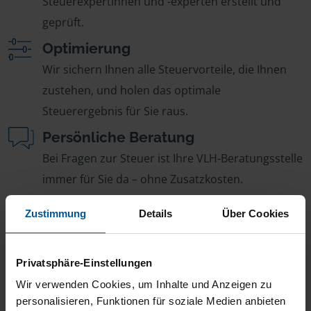
Steuerexpertinnen und -experten erstellt und
geprüft.
Optimierung
Wir sichern Ihnen alle Steuervorteile, die Ihnen
zustehen, und holen das optimale
Steuerergebnis für Sie raus.
Persönliche Beratung
Bei Fragen zur Steuer ist Ihre VLH-Beratungsstelle
immer für Sie da – ohne Zusatzkosten.
Fairer Beitrag
Zustimmung
Details
Über Cookies
Sie zahlen für alle unsere Leistungen nur einen
jährlichen Mitgliedsbeitrag, der sich nach Ihren
Privatsphäre-Einstellungen
Jahreseinnahmen richtet.
Wir verwenden Cookies, um Inhalte und Anzeigen zu
personalisieren, Funktionen für soziale Medien anbieten