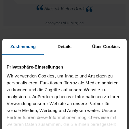
Alles ok Vielen Dank
anonymes VLH-Mitglied
Zustimmung
Details
Über Cookies
Eine liebe und nette Frau. Sehr umgänglich und
Privatsphäre-Einstellungen
freundlich. Macht Spaß sich mit ihr zu unterhalten.
Wir verwenden Cookies, um Inhalte und Anzeigen zu
anonymes VLH-Mitglied
personalisieren, Funktionen für soziale Medien anbieten
zu können und die Zugriffe auf unsere Website zu
analysieren. Außerdem geben wir Informationen zu Ihrer
Verwendung unserer Website an unsere Partner für
soziale Medien, Werbung und Analysen weiter. Unsere
Wir sind rundum zufrieden mit Ihrer Arbeit.
Partner führen diese Informationen möglicherweise mit
weiteren Daten zusammen, die Sie ihnen bereitgestellt