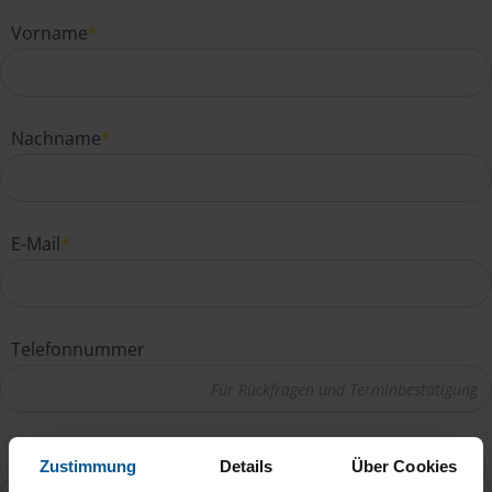
Vorname
*
Nachname
*
E-Mail
*
Telefonnummer
Ihre Nachricht an Gabriele Gottschalk
*
Zustimmung
Details
Über Cookies