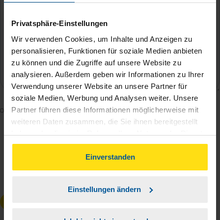
Privatsphäre-Einstellungen
Wir verwenden Cookies, um Inhalte und Anzeigen zu
personalisieren, Funktionen für soziale Medien anbieten
zu können und die Zugriffe auf unsere Website zu
analysieren. Außerdem geben wir Informationen zu Ihrer
Verwendung unserer Website an unsere Partner für
soziale Medien, Werbung und Analysen weiter. Unsere
Mit dem Absenden des Kontaktformulars erkläre ich
Partner führen diese Informationen möglicherweise mit
weiteren Daten zusammen, die Sie ihnen bereitgestellt
mich damit einverstanden, dass meine Daten zur
haben oder die sie im Rahmen Ihrer Nutzung der Dienste
Bearbeitung meines Anliegens sowie zur internen
gesammelt haben. Indem Sie auf Einverstanden klicken,
Analyse der Zugriffsquelle verwendet werden.
können Sie der Verwendung von Cookies, gemäß
Einverstanden
Die
Datenschutzbestimmungen
habe ich zur
unserer
➔ Datenschutzrichtlinie
zustimmen.
Kenntnis genommen.
*
Einstellungen ändern
Anfrage absenden