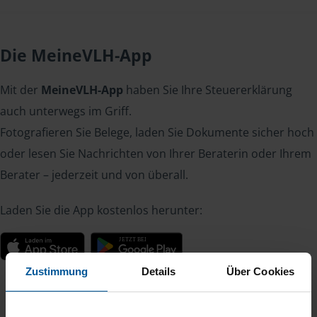
Die MeineVLH-App
Mit der
MeineVLH-App
haben Sie Ihre Steuererklärung
auch unterwegs im Griff.
Fotografieren Sie Belege, laden Sie Dokumente sicher hoch
oder lesen Sie Nachrichten von Ihrer Beraterin oder Ihrem
Berater – jederzeit und von überall.
Laden Sie die App kostenlos herunter:
Zustimmung
Details
Über Cookies