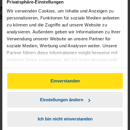
Privatsphäre-Einstellungen
Noch keinen Zugang? So einfach
Wir verwenden Cookies, um Inhalte und Anzeigen zu
beantragen Sie ihn.
personalisieren, Funktionen für soziale Medien anbieten
zu können und die Zugriffe auf unsere Website zu
analysieren. Außerdem geben wir Informationen zu Ihrer
Sie teilen mir mit, dass Sie MeineVLH nutzen
Verwendung unserer Website an unsere Partner für
1
wollen.
soziale Medien, Werbung und Analysen weiter. Unsere
Partner führen diese Informationen möglicherweise mit
weiteren Daten zusammen, die Sie ihnen bereitgestellt
Sie bekommen eine E-Mail mit Ihren Zugangsdaten
2
haben oder die sie im Rahmen Ihrer Nutzung der Dienste
und einem Aktivierungslink.
gesammelt haben. Indem Sie auf Einverstanden klicken,
können Sie der Verwendung von Cookies, gemäß
Einverstanden
3
Sie erhalten von mir Ihr Einmal-Passwort.
unserer
➔ Datenschutzrichtlinie
zustimmen.
Einstellungen ändern
Aktivierungslink anklicken, Einmalpasswort
4
eingeben und los geht's.
Ich bin nicht einverstanden