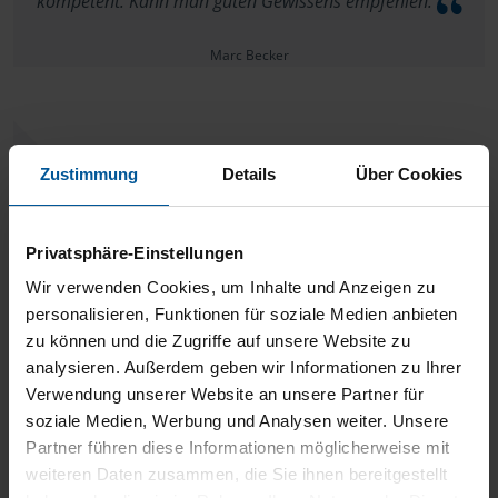
kompetent. Kann man guten Gewissens empfehlen.
Marc Becker
Zustimmung
Details
Über Cookies
Ich war bisher immer rundum zufrieden und kann meine
Beratungsstelle sehr empfehlen.
Privatsphäre-Einstellungen
Marc Becker
Wir verwenden Cookies, um Inhalte und Anzeigen zu
personalisieren, Funktionen für soziale Medien anbieten
zu können und die Zugriffe auf unsere Website zu
analysieren. Außerdem geben wir Informationen zu Ihrer
Verwendung unserer Website an unsere Partner für
Ich gehe schon seit Jahren zur Frau Ickler. Kurz und
soziale Medien, Werbung und Analysen weiter. Unsere
Partner führen diese Informationen möglicherweise mit
knapp, sie ist einfach in allen Punkten *super*
weiteren Daten zusammen, die Sie ihnen bereitgestellt