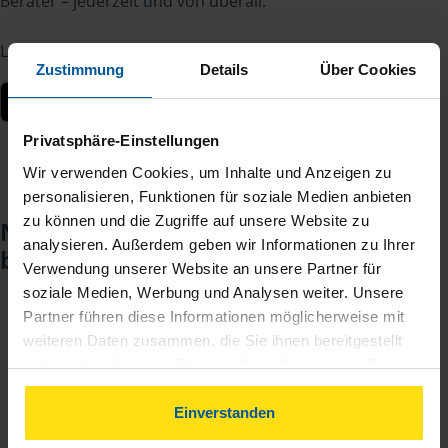
Berater – jederzeit und von überall.
Laden Sie die App kostenlos herunter:
Zustimmung
Details
Über Cookies
Privatsphäre-Einstellungen
Wir verwenden Cookies, um Inhalte und Anzeigen zu
personalisieren, Funktionen für soziale Medien anbieten
zu können und die Zugriffe auf unsere Website zu
Noch keinen Zugang? So einfach
analysieren. Außerdem geben wir Informationen zu Ihrer
beantragen Sie ihn.
Verwendung unserer Website an unsere Partner für
soziale Medien, Werbung und Analysen weiter. Unsere
Partner führen diese Informationen möglicherweise mit
Sie teilen mir mit, dass Sie MeineVLH nutzen
1
weiteren Daten zusammen, die Sie ihnen bereitgestellt
wollen.
haben oder die sie im Rahmen Ihrer Nutzung der Dienste
gesammelt haben. Indem Sie auf Einverstanden klicken,
Sie bekommen eine E-Mail mit Ihren Zugangsdaten
können Sie der Verwendung von Cookies, gemäß
Einverstanden
2
und einem Aktivierungslink.
unserer
➔ Datenschutzrichtlinie
zustimmen.