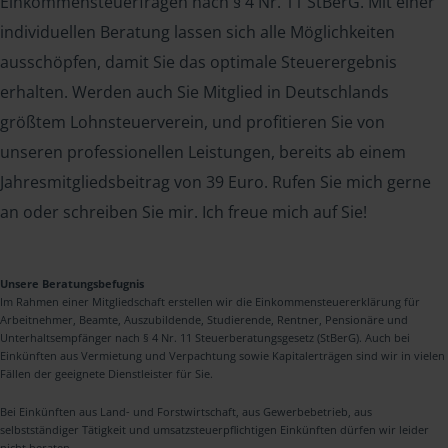
Einkommensteuerfragen nach § 4 Nr. 11 StBerG. Mit einer
individuellen Beratung lassen sich alle Möglichkeiten
ausschöpfen, damit Sie das optimale Steuerergebnis
erhalten. Werden auch Sie Mitglied in Deutschlands
größtem Lohnsteuerverein, und profitieren Sie von
unseren professionellen Leistungen, bereits ab einem
Jahresmitgliedsbeitrag von 39 Euro. Rufen Sie mich gerne
an oder schreiben Sie mir. Ich freue mich auf Sie!
Unsere Beratungsbefugnis
Im Rahmen einer Mitgliedschaft erstellen wir die Einkommensteuererklärung für
Arbeitnehmer, Beamte, Auszubildende, Studierende, Rentner, Pensionäre und
Unterhaltsempfänger nach § 4 Nr. 11 Steuerberatungsgesetz (StBerG). Auch bei
Einkünften aus Vermietung und Verpachtung sowie Kapitalerträgen sind wir in vielen
Fällen der geeignete Dienstleister für Sie.
Bei Einkünften aus Land- und Forstwirtschaft, aus Gewerbebetrieb, aus
selbstständiger Tätigkeit und umsatzsteuerpflichtigen Einkünften dürfen wir leider
nicht beraten.