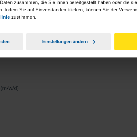
 Daten zusammen, die Sie ihnen bereitgestellt haben oder die s
es Jahres mit Steuerfragen auf Sie zu.
. Indem Sie auf Einverstanden klicken, können Sie der Verwe
und sorgen für Planungssicherheit. Somit
linie
zustimmen.
g das kommende Jahr kalkulieren.
anden
Einstellungen ändern
 (m/w/d)