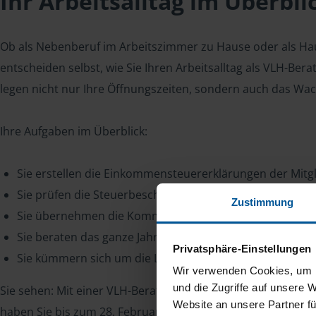
Ihr Arbeitsalltag im Überbli
Ob als Nebenberuf im Arbeitszimmer zu Hause oder als Hau
entscheiden selbst, wie Sie Ihren Arbeitsalltag als VLH-Bera
legen nicht nur Ihre Öffnungszeiten, sondern auch das Wac
Ihre Aufgaben im Überblick:
Sie erstellen die Einkommensteuererklärungen der Mitgl
Sie prüfen die Steuerbescheide.
Zustimmung
Sie übernehmen die Kommunikation mit dem Finanzamt
Sie beraten das ganze Jahr über zu Themen wie Steuerkl
Privatsphäre-Einstellungen
Sie kümmern sich um die Leitung Ihrer Beratungsstelle u
Wir verwenden Cookies, um I
und die Zugriffe auf unsere 
Sie sehen: Mit einer VLH-Beratungsstelle gibt es das ganze
Website an unsere Partner fü
haben Sie bis zum 28. Februar des Folgejahres Zeit, die Steu