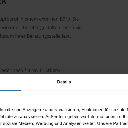
ck
ptberuf in einem externen Büro: Sie
terin oder -Berater gestalten. Denn Sie
hstum Ihrer Beratungsstelle fest.
ieder nach § 4 Nr. 11 StBerG.
Details
.
asse, Kindergeld oder Riester-Bonus.
nd die Akquise neuer Mitglieder.
nhalte und Anzeigen zu personalisieren, Funktionen für soziale
Website zu analysieren. Außerdem geben wir Informationen zu I
 Jahr über etwas zu tun. Denn zum einen
r soziale Medien, Werbung und Analysen weiter. Unsere Partner
ererklärung für Ihre Mitglieder