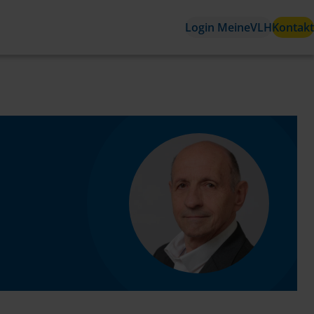
Login MeineVLH
Kontakt