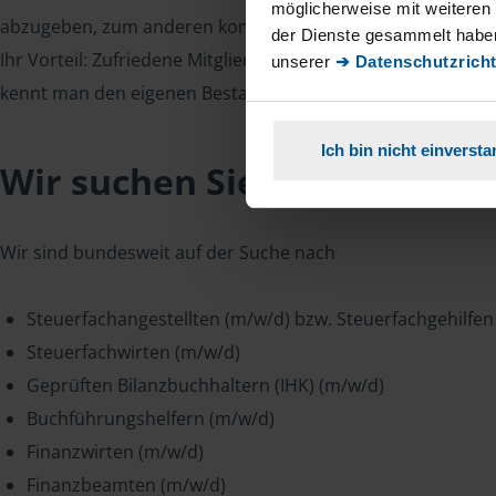
möglicherweise mit weiteren
abzugeben, zum anderen kommen Mitglieder auch während d
der Dienste gesammelt haben
Ihr Vorteil: Zufriedene Mitglieder bleiben viele Jahre treu 
unserer
➔ Datenschutzricht
kennt man den eigenen Bestand und kann damit zuverlässi
Ich bin nicht einverst
Wir suchen Sie
Wir sind bundesweit auf der Suche nach
Steuerfachangestellten (m/w/d) bzw. Steuerfachgehilfen
Steuerfachwirten (m/w/d)
Geprüften Bilanzbuchhaltern (IHK) (m/w/d)
Buchführungshelfern (m/w/d)
Finanzwirten (m/w/d)
Finanzbeamten (m/w/d)