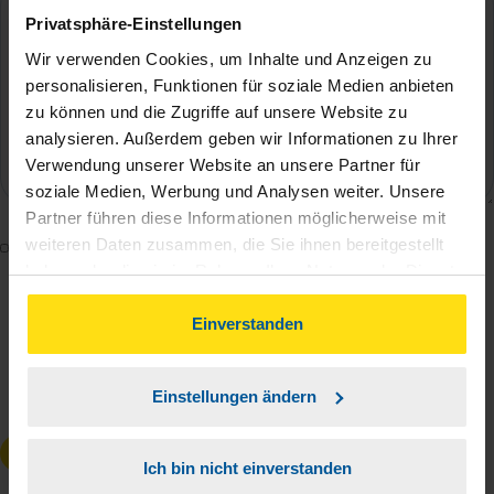
Privatsphäre-Einstellungen
Wir verwenden Cookies, um Inhalte und Anzeigen zu
personalisieren, Funktionen für soziale Medien anbieten
zu können und die Zugriffe auf unsere Website zu
analysieren. Außerdem geben wir Informationen zu Ihrer
Verwendung unserer Website an unsere Partner für
soziale Medien, Werbung und Analysen weiter. Unsere
Partner führen diese Informationen möglicherweise mit
weiteren Daten zusammen, die Sie ihnen bereitgestellt
Mit dem Absenden des Kontaktformulars erkläre ich
haben oder die sie im Rahmen Ihrer Nutzung der Dienste
mich damit einverstanden, dass meine Daten zur
gesammelt haben. Indem Sie auf Einverstanden klicken,
Bearbeitung meines Anliegens sowie zur internen
können Sie der Verwendung von Cookies, gemäß
Einverstanden
Analyse der Zugriffsquelle verwendet werden.
unserer
➔ Datenschutzrichtlinie
zustimmen.
Die
Datenschutzbestimmungen
habe ich zur
Einstellungen ändern
Kenntnis genommen.
*
Anfrage absenden
Ich bin nicht einverstanden