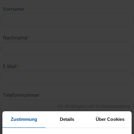
Vorname
*
Nachname
*
E-Mail
*
Telefonnummer
Zustimmung
Details
Über Cookies
Ihre Nachricht an Uta Fehse
*