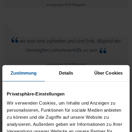
anonymes VLH-Mitglied
wir sind sehr zufrieden und sind froh, Mitglied der
Vereinigten Lohnsteuerhilfe zu sein.
anonymes VLH-Mitglied
Zustimmung
Details
Über Cookies
Privatsphäre-Einstellungen
Besser geht es nicht !!!!
Wir verwenden Cookies, um Inhalte und Anzeigen zu
personalisieren, Funktionen für soziale Medien anbieten
anonymes VLH-Mitglied
zu können und die Zugriffe auf unsere Website zu
analysieren. Außerdem geben wir Informationen zu Ihrer
Verwendung unserer Website an unsere Partner für