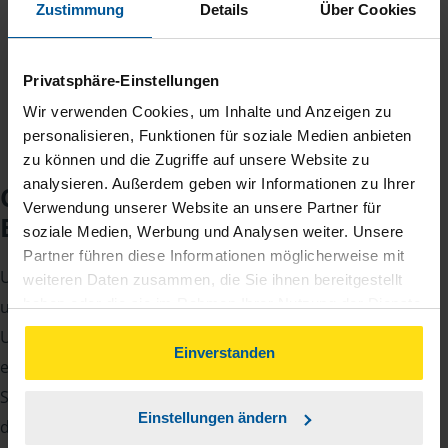
Zustimmung
Details
Über Cookies
jährlichen Mitgliedsbeitrag, der sich nach Ihren
Jahreseinnahmen richtet.
Privatsphäre-Einstellungen
Wir verwenden Cookies, um Inhalte und Anzeigen zu
personalisieren, Funktionen für soziale Medien anbieten
zu können und die Zugriffe auf unsere Website zu
analysieren. Außerdem geben wir Informationen zu Ihrer
Checkliste für Ihr
Verwendung unserer Website an unsere Partner für
Beratungsgespräch
soziale Medien, Werbung und Analysen weiter. Unsere
Partner führen diese Informationen möglicherweise mit
Um Ihre Steuererklärung erstellen zu können, benötigen
weiteren Daten zusammen, die Sie ihnen bereitgestellt
haben oder die sie im Rahmen Ihrer Nutzung der Dienste
unsere Beraterinnen und Berater eine Reihe von
gesammelt haben. Indem Sie auf Einverstanden klicken,
Unterlagen von Ihnen. Dazu gehört beispielsweise die
können Sie der Verwendung von Cookies, gemäß
Einverstanden
elektronische Lohnsteuerbescheinigung, Ihre
unserer
➔ Datenschutzrichtlinie
zustimmen.
Steueridentifikationsnummer, der Rentenbescheid oder
Einstellungen ändern
die Bescheinigung über das Kindergeld.