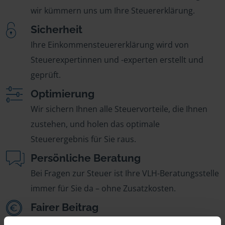
wir kümmern uns um Ihre Steuererklärung.
Sicherheit
Ihre Einkommensteuererklärung wird von
Steuerexpertinnen und -experten erstellt und
geprüft.
Optimierung
Wir sichern Ihnen alle Steuervorteile, die Ihnen
zustehen, und holen das optimale
Steuerergebnis für Sie raus.
Persönliche Beratung
Bei Fragen zur Steuer ist Ihre VLH-Beratungsstelle
immer für Sie da – ohne Zusatzkosten.
Fairer Beitrag
Sie zahlen für alle unsere Leistungen nur einen